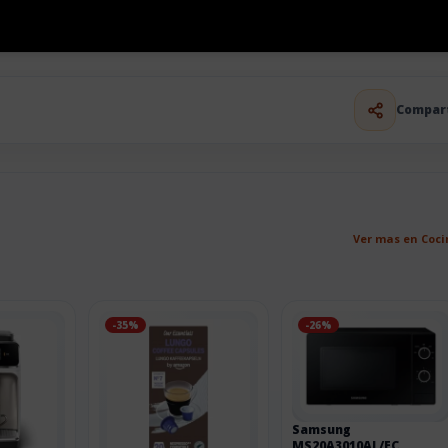
Compar
Ver mas en Coc
-35%
-26%
Samsung
MS20A3010AL/EC