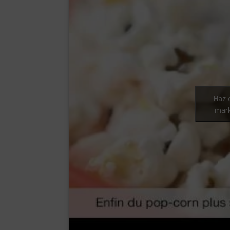
Haz c
mark