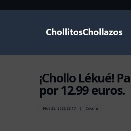
¡Chollo Lékué! 
por 12.99 euros.
Nov 25, 2022 22:17
|
Cocina