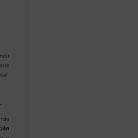
ando
este
ial.
.
 más
cién
es y