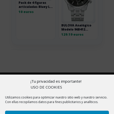
Pack de 4 figuras
articuladas Bluey Le
Pavlova
10 euros
BULOVA Analógico
Modelo 96B412
Sutton Chronograph
129.19 euros
Mens Watch 41mm
3ATM. Marca
Copyright © 2026 |
Aviso Legal
|
Política de
¡Tu privacidad es importante!
cookies
|
Política de Privacidad
|
Sobre nosotros
USO DE COOKIES
En ChollitosChollazos.com participamos en programas
Utilizamos cookies para optimizar nuestro sitio web y nuestro servicio.
Con ellas recopilamos datos para fines publicitarios y analíticos.
de afiliación de AliExpress, Amazon y otras
plataformas. Esto significa que si haces clic en algunos