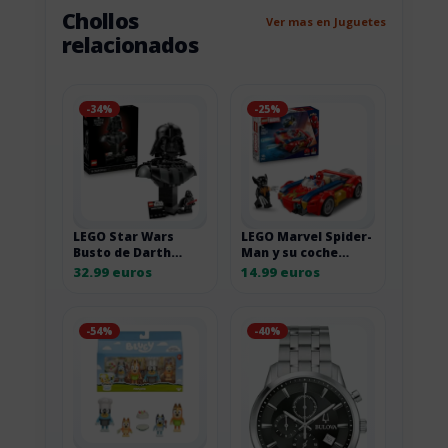
Chollos
Ver mas en Juguetes
relacionados
-34%
-25%
LEGO Star Wars
LEGO Marvel Spider-
Busto de Darth
Man y su coche
Vader para adultos
contra Wolverine
32.99 euros
14.99 euros
-54%
-40%