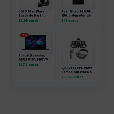
LEGO Star Wars
Acer Nitro 50 N50-
Busto de Darth
656, ordenador de
Vader para adultos
sobremesa gaming
32.99 euros
949 euros
I7-14700F
-5%
Portátil gaming
ASUS V16 V3607VM
de 16 pulgadas LR06
807.1 euros
DJI Avata Pro-View
Combo con vídeo 4K
y mando de
709.86 euros
movimiento