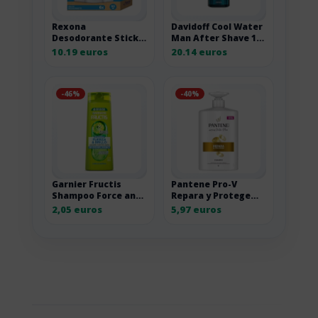
Rexona
Davidoff Cool Water
Desodorante Stick
Man After Shave 125
Antitranspirante
ml 125ML
10.19 euros
20.14 euros
para hombre Cobalt
Dry 50ml – Pack de 6
-46%
-40%
Garnier Fructis
Pantene Pro-V
Shampoo Force and
Repara y Protege
Gloss Shampoo, 2-in-
Champú Reparador
2,05 euros
5,97 euros
1 380ml por 4,10
1L por 11,94 euros
euros