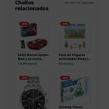
Chollos
Ver mas en Juguetes
relacionados
-25%
-54%
LEGO Marvel Spider-
Pack de 4 figuras
Man y su coche
articuladas Bluey Le
contra Wolverine
Pavlova
14.99 euros
10 euros
-40%
-48%
Geomag Classic