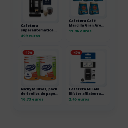
Cafetera Café
Marcilla Gran Aroma
Cafetera
Descafeinado, pack
superautomática
11.96 euros
de 5 x 28 cápsulas
De’Longhi Rivelia
499 euros
EXAM440.35.B negra
-10%
-40%
Nicky Milusos, pack
Cafetera MILAN
de 6 rollos de papel
Blíster afilaborra
de cocina de 2 capas
Compact Shadow
16.73 euros
2.45 euros
con 2 gomas de
recambio