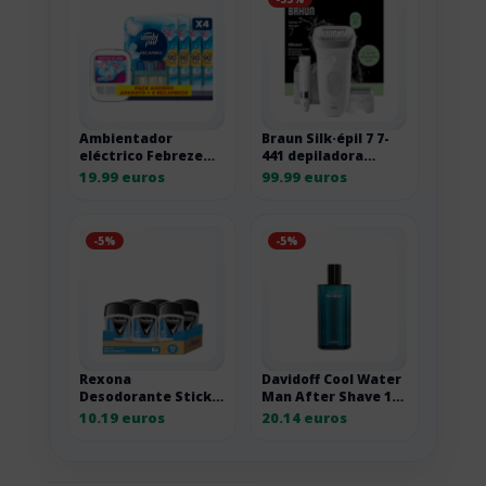
Ambientador
Braun Silk·épil 7 7-
eléctrico Febreze
441 depiladora
3Volution con
eléctrica con
19.99 euros
99.99 euros
recambios
cabezal de masaje
-5%
-5%
Rexona
Davidoff Cool Water
Desodorante Stick
Man After Shave 125
Antitranspirante
ml 125ML
10.19 euros
20.14 euros
para hombre Cobalt
Dry 50ml – Pack de 6