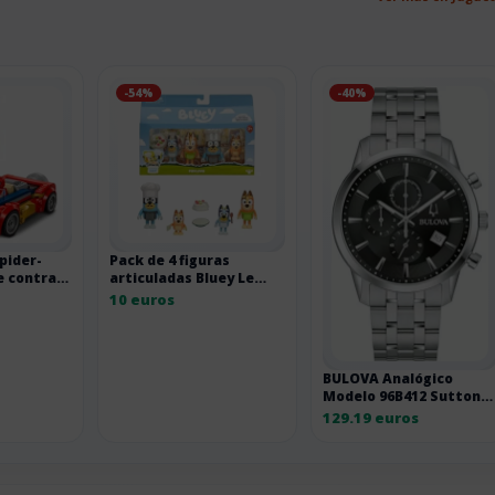
-54%
-40%
pider-
Pack de 4 figuras
e contra
articuladas Bluey Le
Pavlova
10 euros
BULOVA Analógico
Modelo 96B412 Sutton
Chronograph Mens
129.19 euros
Watch 41mm 3ATM.
Marca