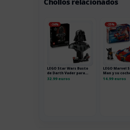
Chollos relacionados
-34%
-25%
LEGO Star Wars Busto
LEGO Marvel S
de Darth Vader para
Man y su coch
adultos
Wolverine
32.99 euros
14.99 euros