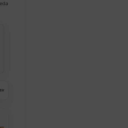
ueda
tir
tes