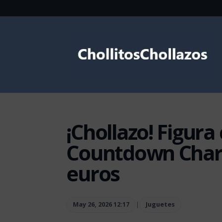
¡Chollazo! Figura
Countdown Chara
euros
May 26, 2026 12:17
|
Juguetes