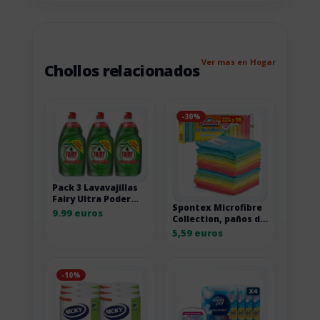
Ver mas en Hogar
Chollos relacionados
-30%
Pack 3 Lavavajillas
Fairy Ultra Poder
Spontex Microfibre
Original 900ml
9.99 euros
Collection, paños de
microfibra de
5,59 euros
limpieza por 11,18
euros
-10%