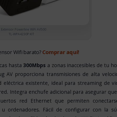
t Extensor Powerline WiFi AV500
TL-WPA4230P KIT
ensor Wifi barato?
Comprar aquí!
icas hasta
300Mbps
a zonas inaccesibles de tu h
ug AV proporciona transmisiones de alta veloc
 eléctrica existente, ideal para streaming de v
red. Integra enchufe adicional para asegurar qu
puertos red Ethernet que permiten conectars
, u ordenadores. Fácil de configurar con la s