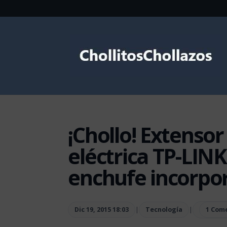
¡Chollo! Extensor
eléctrica TP-LI
enchufe incorpor
Dic 19, 2015 18:03
|
Tecnología
|
1 Com