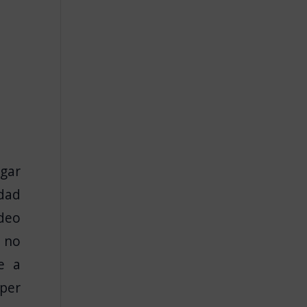
ogar
idad
ideo
e no
e a
úper