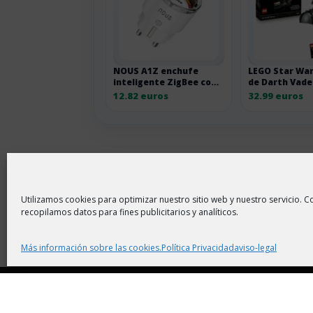
NOUS A1Z enchufe
LEGO Star War
inteligente ZigBee con
de Darth Vade
monitorización
adultos
12.82 euros
32.99 euros
energética Pack 1 10A
Utilizamos cookies para optimizar nuestro sitio web y nuestro servicio. Co
recopilamos datos para fines publicitarios y analíticos.
Más información sobre las cookies.
Política Privacidad
aviso-legal
Copyright © 2026 |
Aviso Legal
|
Política de