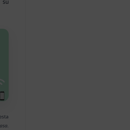
a su
esta
asa.