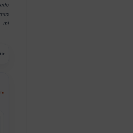
nado
emas
n mi
tir
gía