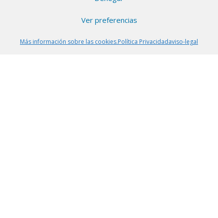
Ver preferencias
Más información sobre las cookies.
Política Privacidad
aviso-legal
Copyright © 2026 |
Aviso Legal
|
Política de
cookies
|
Política de Privacidad
|
Sobre nosotros
En ChollitosChollazos.com participamos en programas
de afiliación de AliExpress, Amazon y otras
plataformas. Esto significa que si haces clic en algunos
de nuestros enlaces y realizas una compra, nosotros
recibimos una pequeña comisión sin que a ti te cueste
ni un céntimo más. Gracias por apoyar nuestro trabajo
para seguir encontrando los mejores chollos.