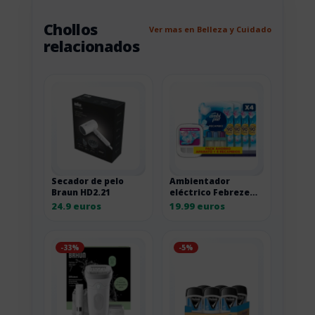
Chollos
Ver mas en Belleza y Cuidado
relacionados
Secador de pelo
Ambientador
Braun HD2.21
eléctrico Febreze
3Volution con
24.9 euros
19.99 euros
recambios
-33%
-5%