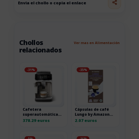
Envia el chollo o copia el enlace
Chollos
Ver mas en Alimentación
relacionados
-31%
-35%
Cafetera
Cápsulas de café
superautomática
Lungo by Amazon
Philips 2300 LatteGo
compatibles con
378.29 euros
2.07 euros
Cromo Blanco
Nespresso, 20
unidades
-5%
-36%