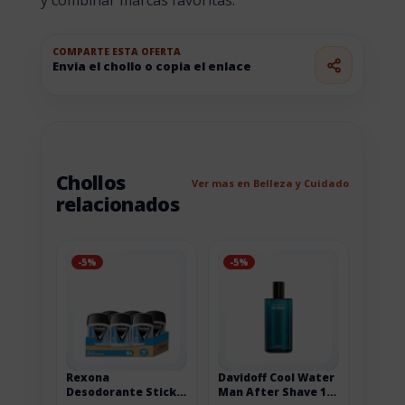
y combinar marcas favoritas.
COMPARTE ESTA OFERTA
Envia el chollo o copia el enlace
Chollos
Ver mas en Belleza y Cuidado
relacionados
-5%
-5%
Rexona
Davidoff Cool Water
Desodorante Stick
Man After Shave 125