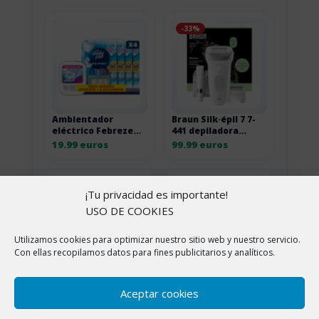
-33%
Ambientador
Braun Silk·épil 7 7-
eléctrico Febreze
441 depiladora
3Volution con
eléctrica con
19.99 euros
99.99 euros
recambios
cabezal de masaje
-5%
-5%
¡Tu privacidad es importante!
USO DE COOKIES
Utilizamos cookies para optimizar nuestro sitio web y nuestro servicio.
Con ellas recopilamos datos para fines publicitarios y analíticos.
Rexona
Davidoff Cool Water
Desodorante Stick
Man After Shave 125
Aceptar cookies
Antitranspirante
ml 125ML
10.19 euros
20.14 euros
para hombre Cobalt