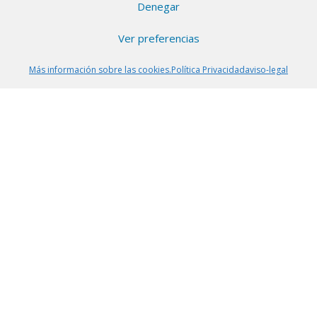
Dry 50ml – Pack de 6
Denegar
Ver preferencias
Más información sobre las cookies.
Política Privacidad
aviso-legal
Copyright © 2026 |
Aviso Legal
|
Política de
cookies
|
Política de Privacidad
|
Sobre nosotros
En ChollitosChollazos.com participamos en programas
de afiliación de AliExpress, Amazon y otras
plataformas. Esto significa que si haces clic en algunos
de nuestros enlaces y realizas una compra, nosotros
recibimos una pequeña comisión sin que a ti te cueste
ni un céntimo más. Gracias por apoyar nuestro trabajo
para seguir encontrando los mejores chollos.