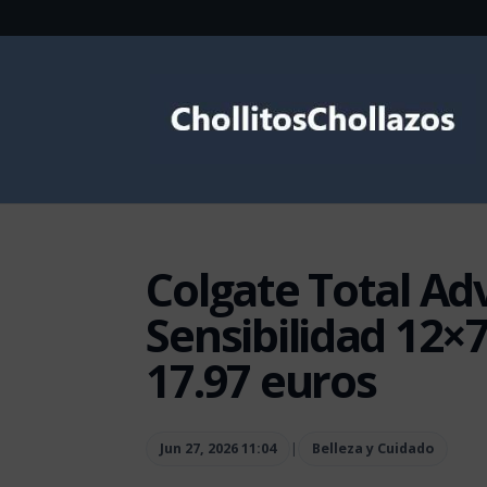
Colgate Total Ad
Sensibilidad 12
17.97 euros
Jun 27, 2026 11:04
|
Belleza y Cuidado