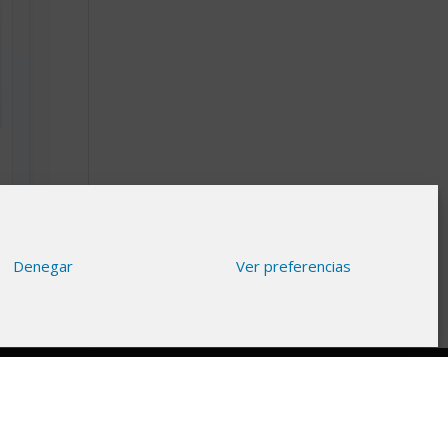
Denegar
Ver preferencias
gnifica que si haces clic en algunos de nuestros
racias por apoyar nuestro trabajo para seguir