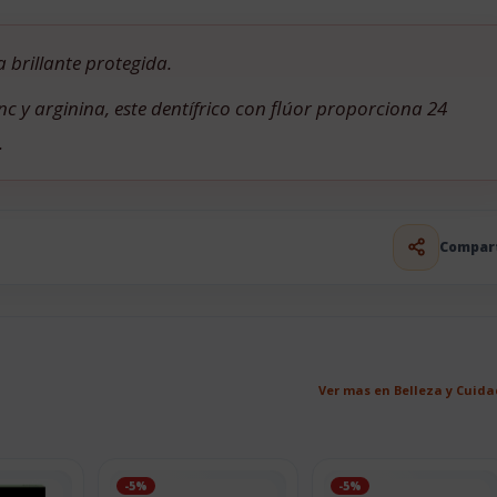
 brillante protegida.
c y arginina, este dentífrico con flúor proporciona 24
.
Compar
Ver mas en Belleza y Cuid
-5%
-5%