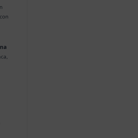
en
 con
ana
aca,
n