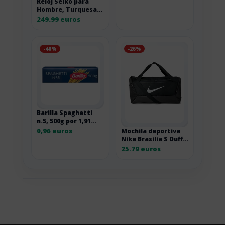
Reloj Seiko para
Hombre, Turquesa,
Sport, 1K1
249.99 euros
-40%
-26%
Barilla Spaghetti
n.5, 500g por 1,91
euros
0,96 euros
Mochila deportiva
Nike Brasilia S Duff
41L negra DM3976-
25.79 euros
010 1SIZE