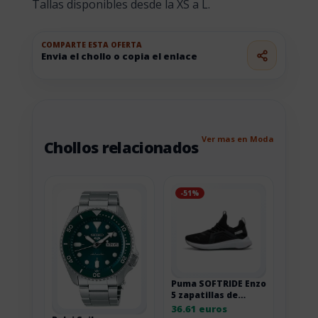
Tallas disponibles desde la XS a L.
COMPARTE ESTA OFERTA
Envia el chollo o copia el enlace
Ver mas en Moda
Chollos relacionados
-51%
Puma SOFTRIDE Enzo
5 zapatillas de
correr de carretera
36.61 euros