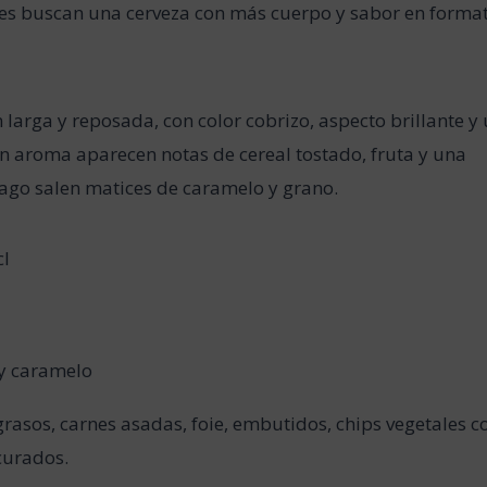
es buscan una cerveza con más cuerpo y sabor en forma
 larga y reposada, con color cobrizo, aspecto brillante y
n aroma aparecen notas de cereal tostado, fruta y una
rago salen matices de caramelo y grano.
cl
 y caramelo
grasos, carnes asadas, foie, embutidos, chips vegetales c
curados.