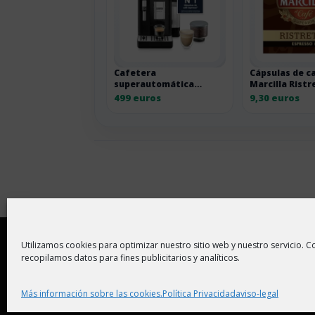
Cafetera
Cápsulas de c
superautomática
Marcilla Ristr
De’Longhi Rivelia
ahorro 2 p
499 euros
9,30 euros
EXAM440.35.B negra
Copyright © 2026 |
Aviso Legal
|
Política de
Utilizamos cookies para optimizar nuestro sitio web y nuestro servicio. Co
recopilamos datos para fines publicitarios y analíticos.
En ChollitosChollazos.com participamos en progr
enlaces y realizas una compra, nosotros recibim
Más información sobre las cookies.
Política Privacidad
aviso-legal
encontrando los mejores chollos.