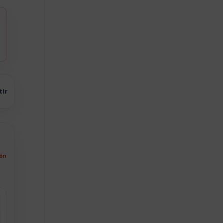
tir
ión