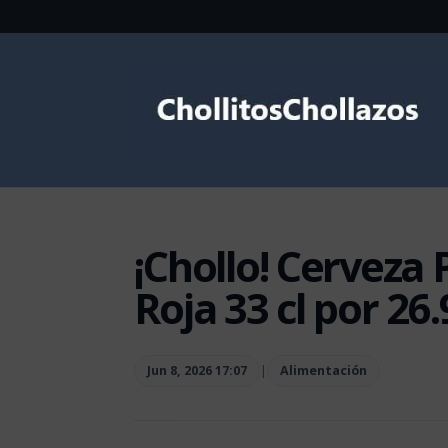
¡Chollo! Cerveza
Roja 33 cl por 26
Jun 8, 2026 17:07
|
Alimentación