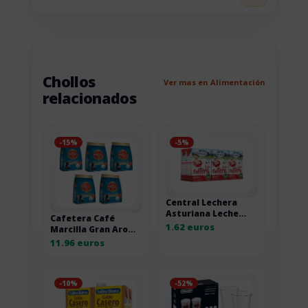
Chollos
Ver mas en Alimentación
relacionados
-15%
-5%
Central Lechera
Asturiana Leche
Cafetera Café
Entera, Pack 6 x
1.62 euros
Marcilla Gran Aroma
200ml
Descafeinado, pack
11.96 euros
de 5 x 28 cápsulas
-10%
-52%