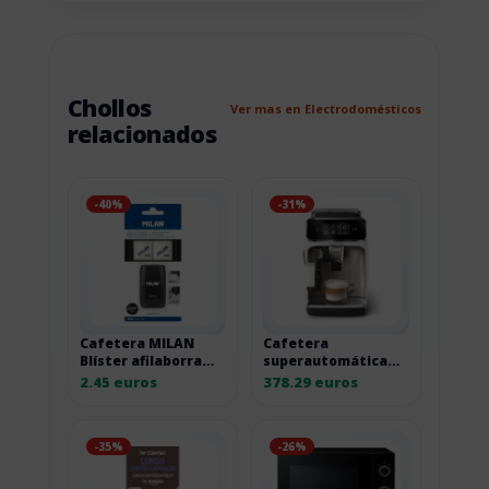
Chollos
Ver mas en Electrodomésticos
relacionados
-40%
-31%
Cafetera MILAN
Cafetera
Blíster afilaborra
superautomática
Compact Shadow
Philips 2300 LatteGo
2.45 euros
378.29 euros
con 2 gomas de
Cromo Blanco
recambio
-35%
-26%