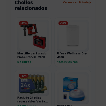
Chollos
Ver mas en Bricolaje
relacionados
-40%
-36%
Martillo perforador
Ufesa Wellness Dry
Einhell TC-RH 28 3F
4000
de 950 W
deshumidificador
67 euros
159.99 euros
16L/24h con sensor
de humedad 43DB
-49%
Pack de 24 pilas
recargables Varta
AAA 1000 mAh
24.89 euros
Baliza V16