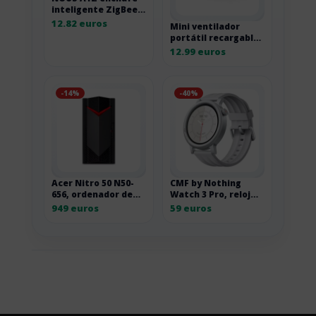
inteligente ZigBee
con monitorización
12.82 euros
Mini ventilador
energética Pack 1
portátil recargable
10A
Muitomas con 3
12.99 euros
velocidades
-14%
-40%
Acer Nitro 50 N50-
CMF by Nothing
656, ordenador de
Watch 3 Pro, reloj
sobremesa gaming
inteligente con
949 euros
59 euros
I7-14700F
AMOLED de 1,43
pulgadas