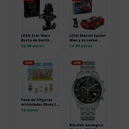
LEGO Star Wars
LEGO Marvel Spider-
Busto de Darth
Man y su coche
Vader para adultos
contra Wolverine
32.99 euros
14.99 euros
-54%
-40%
Pack de 4 figuras
articuladas Bluey Le
Pavlova
10 euros
BULOVA Analógico