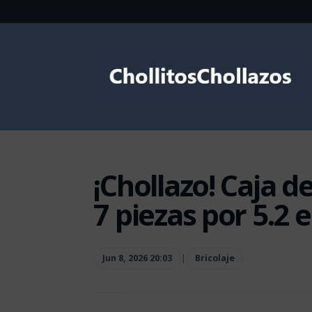
¡Chollazo! Caja d
7 piezas por 5.2 
Jun 8, 2026 20:03
|
Bricolaje