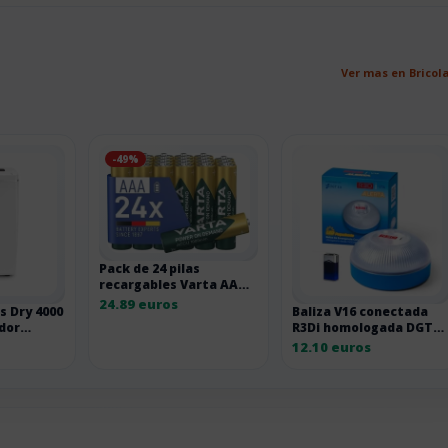
Ver mas en Bricol
-49%
Pack de 24 pilas
recargables Varta AAA
1000 mAh
24.89 euros
s Dry 4000
Baliza V16 conectada
dor
R3Di homologada DGT
ensor de
3.0
12.10 euros
B