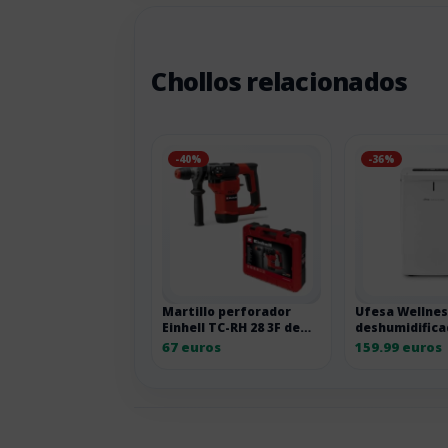
Chollos relacionados
-40%
-36%
Martillo perforador
Ufesa Wellnes
Einhell TC-RH 28 3F de
deshumidifica
950 W
16L/24h con s
67 euros
159.99 euros
humedad 43D