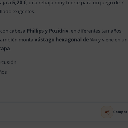
baja a
5,20 €
, una rebaja muy fuerte para un juego de 7
llado exigentes.
s con cabeza
Phillips y Pozidriv
, en diferentes tamaños,
 También monta
vástago hexagonal de ¼»
y viene en u
tapa
.
rcusión
ños
Compar