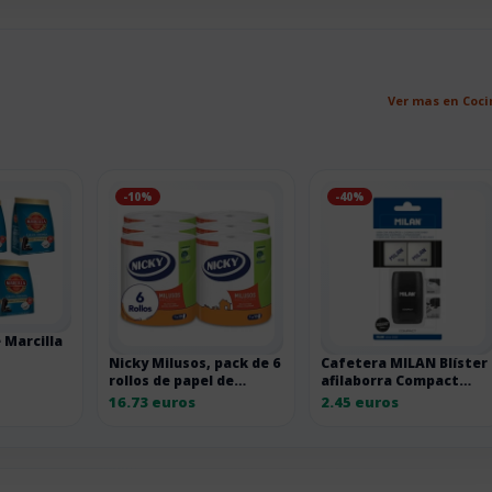
Ver mas en Coc
-10%
-40%
 Marcilla
Nicky Milusos, pack de 6
Cafetera MILAN Blíster
 pack de 5
rollos de papel de
afilaborra Compact
cocina de 2 capas
Shadow con 2 gomas de
16.73 euros
2.45 euros
recambio