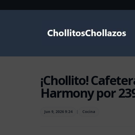
¡Chollito! Cafet
Harmony por 239
Jun 9, 2026 9:24
|
Cocina