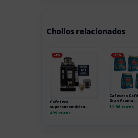
Chollos relacionados
-4%
-15%
Cafetera Café
Gran Aroma
Cafetera
Descafeinado,
11.96 euros
superautomática
x 28 cápsulas
De’Longhi Rivelia
499 euros
EXAM440.35.B negra