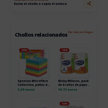
Envia el chollo o copia el enlace
Ver mas en Hogar
Chollos relacionados
-30%
-10%
Spontex Microfibre
Nicky Milusos, pack
Collection, paños de
de 6 rollos de papel
microfibra de
de cocina de 2 capas
5,59 euros
16.73 euros
limpieza por 11,18
euros
-68%