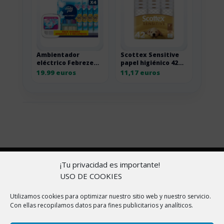
Ambientador
Scottex Sensitive
eléctrico Febreze
papel higiénico 42
3Volution con
rollos, 3 capas por
19.99 euros
11,17 euros
recambios
22,33 euros
Copyright © 2026 |
Aviso Legal
|
Política de
¡Tu privacidad es importante!
cookies
|
Política de Privacidad
|
Sobre nosotros
USO DE COOKIES
En ChollitosChollazos.com participamos en programas
Utilizamos cookies para optimizar nuestro sitio web y nuestro servicio.
Con ellas recopilamos datos para fines publicitarios y analíticos.
de afiliación de AliExpress, Amazon y otras
plataformas. Esto significa que si haces clic en algunos