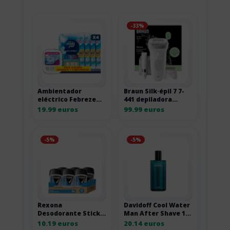
-33%
Ambientador
Braun Silk·épil 7 7-
eléctrico Febreze
441 depiladora
3Volution con
eléctrica con
19.99 euros
99.99 euros
recambios
cabezal de masaje
-5%
-5%
Rexona
Davidoff Cool Water
Desodorante Stick
Man After Shave 125
Antitranspirante
ml 125ML
10.19 euros
20.14 euros
para hombre Cobalt