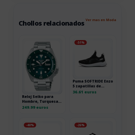
Ver mas en Moda
Chollos relacionados
-51%
Puma SOFTRIDE Enzo
5 zapatillas de
correr de carretera
36.61 euros
Reloj Seiko para
Hombre, Turquesa,
Sport, 1K1
249.99 euros
-40%
-26%