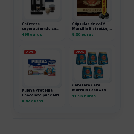
Cafetera
Cápsulas de café
superautomática
Marcilla Ristretto,
De’Longhi Rivelia
pack ahorro 2 por
499 euros
9,30 euros
EXAM440.35.B negra
18,60 euros
-12%
-15%
Cafetera Café
Marcilla Gran Aroma
Puleva Proteína
Descafeinado, pack
Chocolate pack 6x1L
11.96 euros
de 5 x 28 cápsulas
6.82 euros