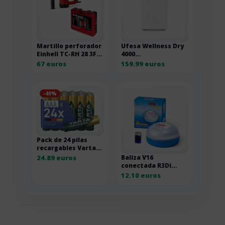
Martillo perforador
Ufesa Wellness Dry
Einhell TC-RH 28 3F
4000
de 950 W
deshumidificador
67 euros
159.99 euros
16L/24h con sensor
de humedad 43DB
-49%
Pack de 24 pilas
recargables Varta
AAA 1000 mAh
24.89 euros
Baliza V16
conectada R3Di
homologada DGT 3.0
12.10 euros