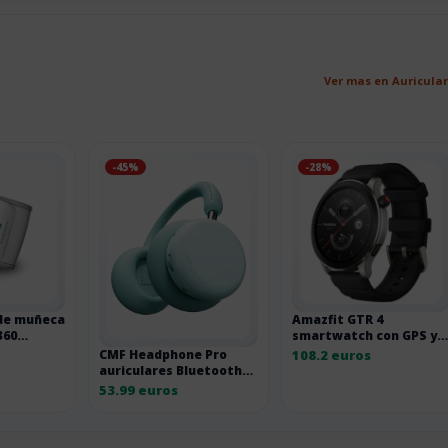
Ver mas en Auricula
-45%
-28%
de muñeca
Amazfit GTR 4
360
smartwatch con GPS y
tooth
150 modos deportivos
108.2 euros
CMF Headphone Pro
SPO2
auriculares Bluetooth
over-ear verde claro
53.99 euros
100H