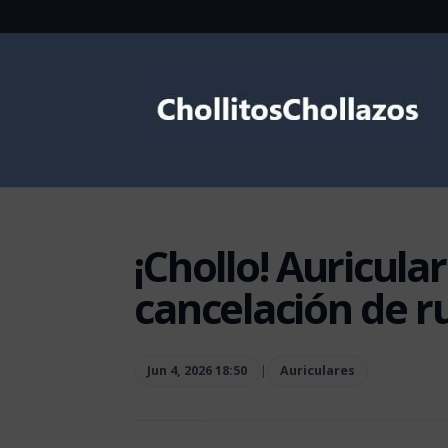
¡Chollo! Auricula
cancelación de r
Jun 4, 2026 18:50
|
Auriculares