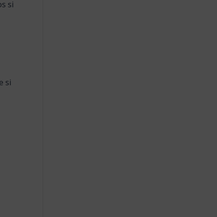
s si
e si