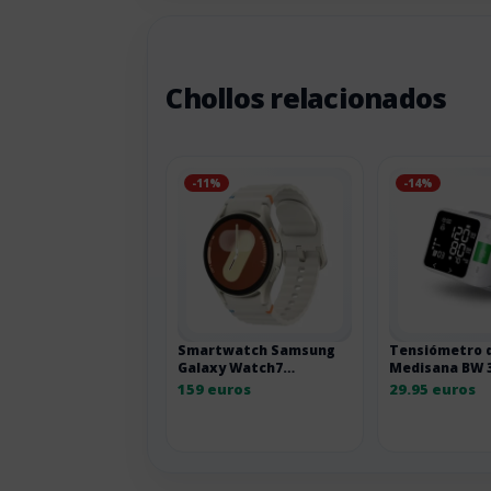
Chollos relacionados
-11%
-14%
Smartwatch Samsung
Tensiómetro 
Galaxy Watch7
Medisana BW 
Bluetooth 40 mm beige
connect Blue
159 euros
29.95 euros
40MM