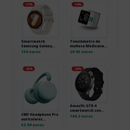
-11%
-14%
Smartwatch
Tensiómetro de
Samsung Galaxy
muñeca Medisana
Watch7 Bluetooth
BW 360 connect
159 euros
29.95 euros
40 mm beige 40MM
Bluetooth
-45%
-28%
Amazfit GTR 4
smartwatch con
CMF Headphone Pro
GPS y 150 modos
108.2 euros
auriculares
deportivos SPO2
Bluetooth over-ear
53.99 euros
verde claro 100H