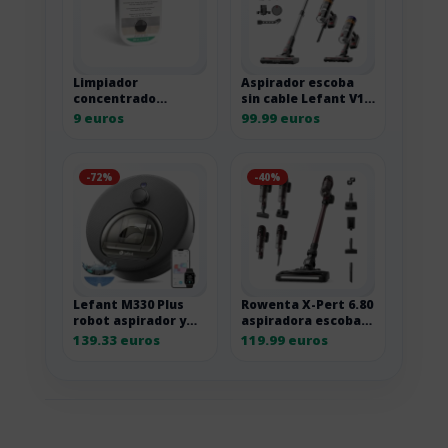
Limpiador
Aspirador escoba
concentrado
sin cable Lefant V1
StayClean de iRobot
de 40 kPa
9 euros
99.99 euros
para Roomba Plus
405 y 505 300ML
-72%
-40%
Lefant M330 Plus
Rowenta X-Pert 6.80
robot aspirador y
aspiradora escoba
fregasuelos 3 en 1
sin cable RH6483E0
139.33 euros
119.99 euros
3EN1 5000PA