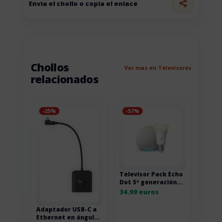
Envia el chollo o copia el enlace
Chollos
Ver mas en Televisores
relacionados
-25%
-57%
Televisor Pack Echo
Dot 5ª generación
con bombilla Philips
34.99 euros
Hue White E27
Adaptador USB-C a
Ethernet en ángulo