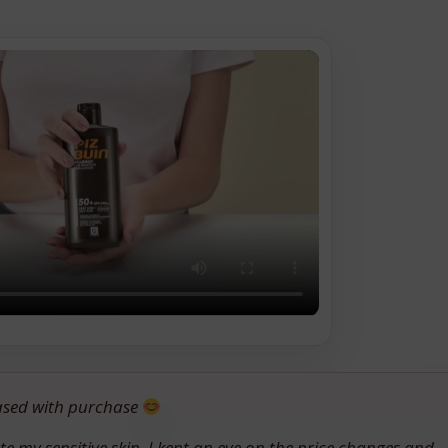
eased with purchase
te my sensitive skin. I kept an eye on the price changes and