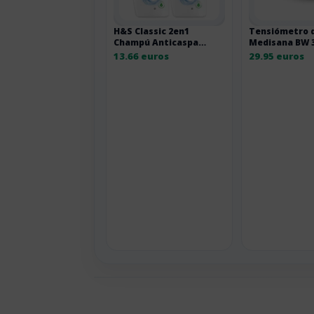
H&S Classic 2en1
Tensiómetro 
Champú Anticaspa
Medisana BW 
+Acondicionador
connect Blue
13.66 euros
29.95 euros
Limpieza Profunda Pack
2 x 800 ml