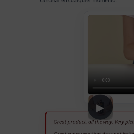
cancelar en cualquier momento.
▶
Great product, all the way. Very pl
Great sunscreen that does not irrita