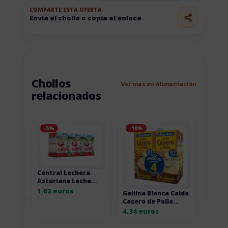
COMPARTE ESTA OFERTA
Envia el chollo o copia el enlace
Chollos
Ver mas en Alimentación
relacionados
-5%
-10%
Central Lechera
Asturiana Leche
Entera, Pack 6 x
1.62 euros
Gallina Blanca Caldo
200ml
Casero de Pollo
100% Natural, pack
4.34 euros
de 4 litros