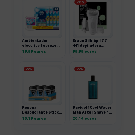
-33%
Ambientador
Braun Silk·épil 7 7-
eléctrico Febreze
441 depiladora
3Volution con
eléctrica con
19.99 euros
99.99 euros
recambios
cabezal de masaje
-5%
-5%
Rexona
Davidoff Cool Water
Desodorante Stick
Man After Shave 125
Antitranspirante
ml 125ML
10.19 euros
20.14 euros
para hombre Cobalt
Dry 50ml – Pack de 6