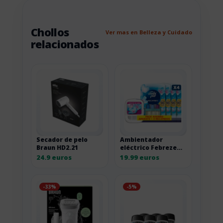
Chollos
Ver mas en Belleza y Cuidado
relacionados
Secador de pelo
Ambientador
Braun HD2.21
eléctrico Febreze
3Volution con
24.9 euros
19.99 euros
recambios
-33%
-5%