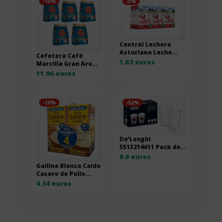
-15%
-5%
Central Lechera
Asturiana Leche
Cafetera Café
Entera, Pack 6 x
1.62 euros
Marcilla Gran Aroma
200ml
Descafeinado, pack
11.96 euros
de 5 x 28 cápsulas
-10%
-52%
De’Longhi
5513214611 Pack de 2
Verre à café latte
9.6 euros
isolé 330ml
Gallina Blanca Caldo
Casero de Pollo
100% Natural, pack
4.34 euros
de 4 litros