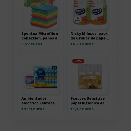
Spontex Microfibre
Nicky Milusos, pack
Collection, paños de
de 6 rollos de papel
microfibra de
de cocina de 2 capas
5,59 euros
16.73 euros
limpieza por 11,18
euros
-68%
Ambientador
Scottex Sensitive
eléctrico Febreze
papel higiénico 42
3Volution con
rollos, 3 capas por
19.99 euros
11,17 euros
recambios
22,33 euros