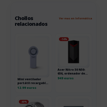
Chollos
Ver mas en Informática
relacionados
-14%
Acer Nitro 50 N50-
656, ordenador de
sobremesa gaming
949 euros
Mini ventilador
I7-14700F
portátil recargable
Muitomas con 3
12.99 euros
velocidades
-40%