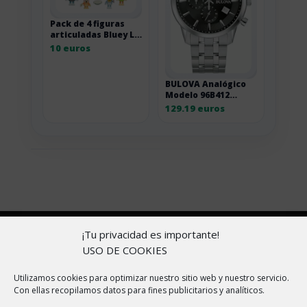
Pack de 4 figuras
articuladas Bluey Le
Pavlova
10 euros
BULOVA Analógico
Modelo 96B412
Sutton Chronograph
129.19 euros
Mens Watch 41mm
3ATM. Marca
Copyright © 2026 |
Aviso Legal
|
Política de
¡Tu privacidad es importante!
cookies
|
Política de Privacidad
|
Sobre nosotros
USO DE COOKIES
En ChollitosChollazos.com participamos en programas
Utilizamos cookies para optimizar nuestro sitio web y nuestro servicio.
Con ellas recopilamos datos para fines publicitarios y analíticos.
de afiliación de AliExpress, Amazon y otras