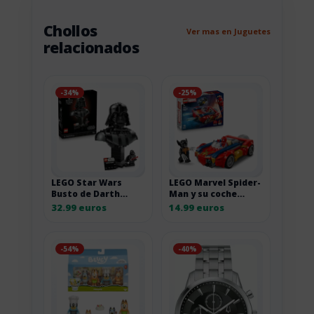
Chollos
Ver mas en Juguetes
relacionados
-34%
-25%
LEGO Star Wars
LEGO Marvel Spider-
Busto de Darth
Man y su coche
Vader para adultos
contra Wolverine
32.99 euros
14.99 euros
-54%
-40%