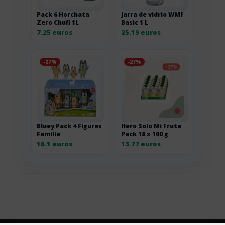
Pack 6 Horchata
Jarra de vidrio WMF
Zero Chufi 1L
Basic 1 L
7.25 euros
25.19 euros
-27%
-27%
Bluey Pack 4 Figuras
Hero Solo Mi Fruta
Familia
Pack 18 x 100 g
16.1 euros
13.77 euros