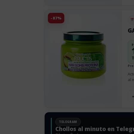
-87%
Pu
GA
P
T
Pre
Act
al 
TELEGRAM
Chollos al minuto en Tele