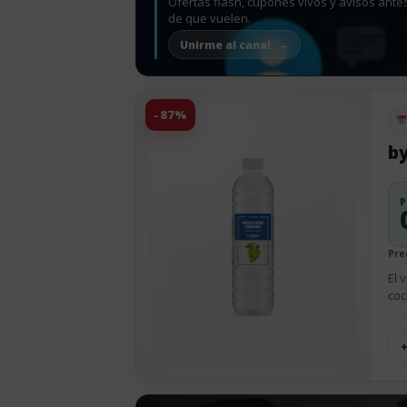
Ofertas flash, cupones vivos y avisos ante
de que vuelen.
Unirme al canal
-87%
Pu
b
P
Pre
El 
coc