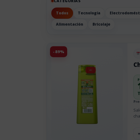
CATEGORIAS
Todos
Tecnología
Electrodomést
Alimentación
Bricolaje
-89%
Pu
Ch
P
T
Prec
Sal
cha