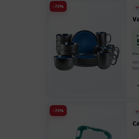
-73%
Pu
Va
P
Pre
Ama
lla
-73%
Pu
Ca