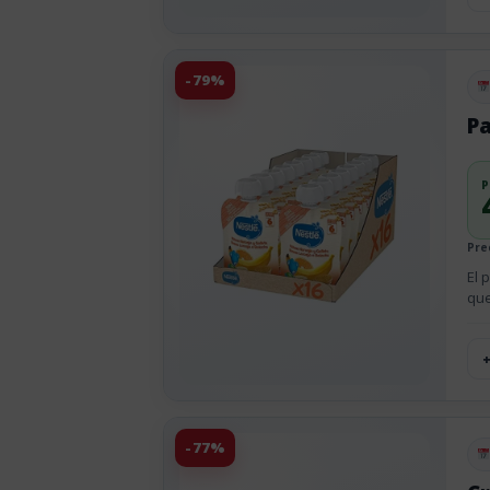
-79%
Pu
Pa
P
Prec
El 
que
-77%
Pu