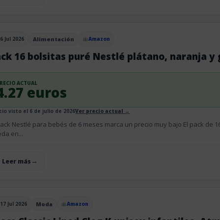
6 Jul 2026
Alimentación
Amazon
blicado el
ck 16 bolsitas puré Nestlé plátano, naranja y 
RECIO ACTUAL
4.27 euros
io visto el 6 de julio de 2026
Ver precio actual →
pack Nestlé para bebés de 6 meses marca un precio muy bajo El pack de 1
da en...
+ Leer más
17 Jul 2026
Moda
Amazon
blicado el