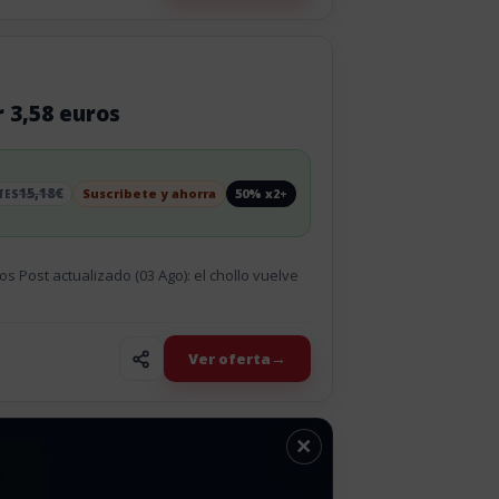
r 3,58 euros
15,18€
Suscribete y ahorra
50% x2+
TES
os Post actualizado (03 Ago): el chollo vuelve
Ver oferta
×