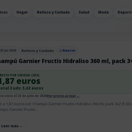
icos
Hogar
Belleza y Cuidado
Salud
Moda
Deport
25 Jul 2026
Belleza y Cuidado
Amazon
blicado el
ampú Garnier Fructis Hidraliso 360 ml, pack 3
RECIO POR UNIDAD (3X2)
1,87 euros
otal 3 uds: 5,62 euros
io visto el 25 de julio de 2026
Ver precio actual →
e a 1,87 euros/ud: Champú Garnier Fructis Hidraliso 360 ml, pack 3x2 (5,60 e
mpú Garnier Fructis...
+ Leer más