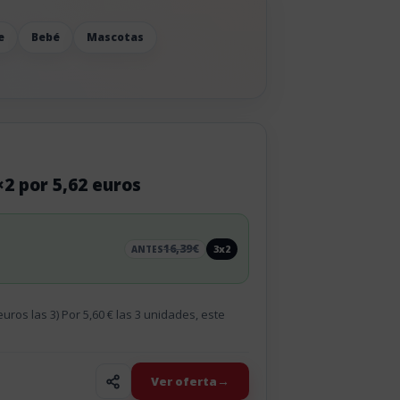
e
Bebé
Mascotas
×2 por 5,62 euros
16,39€
3x2
ANTES
uros las 3) Por 5,60 € las 3 unidades, este
Ver oferta