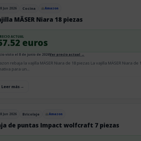
8 Jun 2026
Cocina
Amazon
blicado el
jilla MÄSER Niara 18 piezas
RECIO ACTUAL
57.52 euros
cio visto el 8 de junio de 2026
Ver precio actual →
zon rebaja la vajilla MÄSER Niara de 18 piezas La vajilla MÄSER Niara de 
mativa para un...
+ Leer más
8 Jun 2026
Bricolaje
Amazon
blicado el
ja de puntas Impact wolfcraft 7 piezas