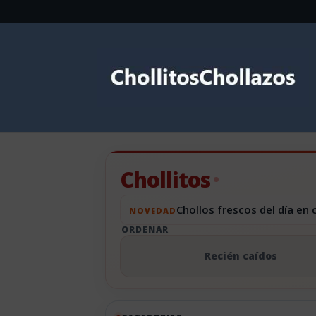
Chollitos
Chollos frescos del día en
NOVEDAD
ORDENAR
Recién caídos