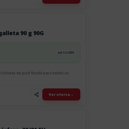
galleta 90 g 90G
20€
ANTES
6 bolsitas de puré Nestlé para bebés se
Ver oferta