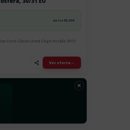
mósfera, 30/31 EU
49,99€
ANTES
 las Crocs Classic Lined Clog K en talla 30/31
Ver oferta
×