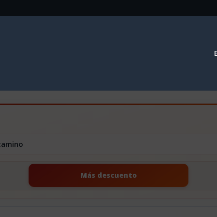
 camino
Más descuento