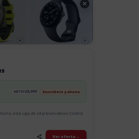
×
es
23,99€
Suscribete y ahorra
ANTES
horra, esta caja de 24 preservativos Control
Ver oferta