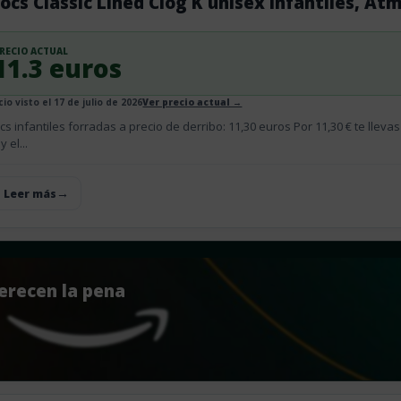
ocs Classic Lined Clog K unisex infantiles, At
RECIO ACTUAL
11.3 euros
io visto el 17 de julio de 2026
Ver precio actual →
cs infantiles forradas a precio de derribo: 11,30 euros Por 11,30 € te llevas
y el...
+ Leer más
erecen la pena