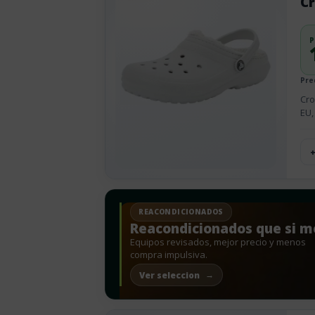
Cr
P
Prec
Cro
EU, 
REACONDICIONADOS
Reacondicionados que si m
Equipos revisados, mejor precio y menos
compra impulsiva.
Ver seleccion