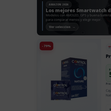
AMAZON 2026
Los mejores Smartwatch 
Modelos con AMOLED, GPS y buena bateri
para comparar menos y elegir mejor.
Ver seleccion
-79%
Pu
Pr
P
Prec
Caj
Nat