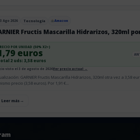
3 Ago 2026
Tecnología
Amazon
blicado el
RNIER Fructis Mascarilla Hidrarizos, 320ml po
RECIO POR UNIDAD (50% X2+)
1,79 euros
AN
otal 2 uds: 3,58 euros
cio visto el 3 de agosto de 2026
Ver precio actual →
ualización: GARNIER Fructis Mascarilla Hidrarizos, 320ml otra vez a 3,58 eur
mismo precio (3,58 euros). Por 1,91 €...
+ Leer más
gram