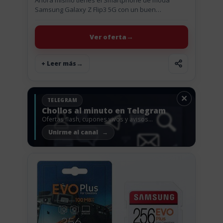
Samsung Galaxy Z Flip3 5G con un buen
descuento, que si sumamos la rebaja que tiene y
aplicamos el...
Ver oferta
+ Leer más
×
TELEGRAM
Chollos al minuto en Telegram
Ofertas flash, cupones vivos y avisos
antes de que vuelen.
Unirme al canal