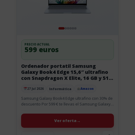
PRECIO ACTUAL
599 euros
Ordenador portatil Samsung
Galaxy Book4 Edge 15,6″ ultrafino
con Snapdragon X Elite, 16 GB y 512
GB 16GB 512GB
Informática
27 Jul 2026
Amazon
Publicado el
Samsung Galaxy Book4 Edge ultrafino con 30% de
descuento Por 599 € te llevas el Samsung Galaxy
Book4 Edge, un portátil de 15,6 pulgadas con
pantalla...
Ver oferta