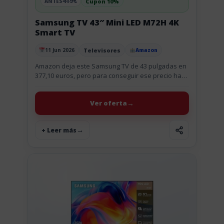
419€
Cupon 10%
ANTES
Samsung TV 43″ Mini LED M72H 4K
Smart TV
Televisores
11 Jun 2026
Amazon
Publicado el
Amazon deja este Samsung TV de 43 pulgadas en
377,10 euros, pero para conseguir ese precio hay
que aplicar el cupón de 41,90 euros antes de...
Ver oferta
+ Leer más