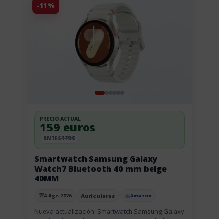
-11%
PRECIO ACTUAL
159 euros
179€
ANTES
Smartwatch Samsung Galaxy
Watch7 Bluetooth 40 mm beige
40MM
Auriculares
4 Ago 2026
Amazon
Publicado el
Nueva actualización: Smartwatch Samsung Galaxy