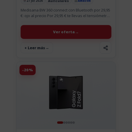
Auriculares
27 Jul 2026
Amazon
Publicado el
Medisana BW 360 connect con Bluetooth por 29,95
€: ojo al precio Por 29,95 € te llevas el tensiómetro
de muñeca Medisana BW 360 connect, y...
Ver oferta
+ Leer más
-20%