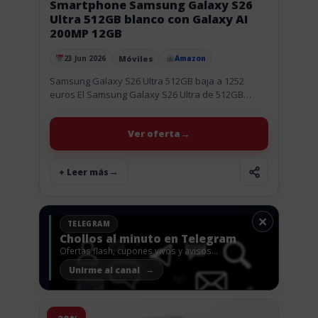
Smartphone Samsung Galaxy S26
Ultra 512GB blanco con Galaxy AI
200MP 12GB
Móviles
23 Jun 2026
Amazon
Publicado el
Samsung Galaxy S26 Ultra 512GB baja a 1252
euros El Samsung Galaxy S26 Ultra de 512GB
aparece con rebaja y se queda en 1252 euros,
una...
Ver oferta
+ Leer más
×
TELEGRAM
Chollos al minuto en Telegram
Ofertas flash, cupones vivos y avisos
antes de que vuelen.
Unirme al canal