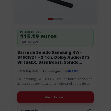
PRECIO ACTUAL
115.19 euros
129€
ANTES
Barra de Sonido Samsung HW-
B46CF/ZF – 2.1ch, Dolby Audio/DTS
Virtual:X, Bass Boost, Sonido
Inteligente
Tecnología
20 May 2026
Amazon
Publicado el
La Samsung HW-B46CF/ZF es una barra de sonido
2.1 canales perfecta para mejorar el audio de tu
televisor con un sonido mucho más potente, claro
y...
Ver oferta
+ Leer más