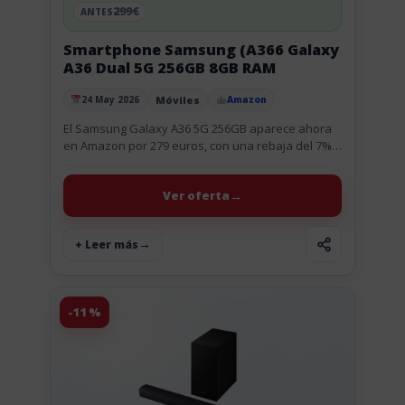
299€
ANTES
Smartphone Samsung (A366 Galaxy
A36 Dual 5G 256GB 8GB RAM
Móviles
24 May 2026
Amazon
Publicado el
El Samsung Galaxy A36 5G 256GB aparece ahora
en Amazon por 279 euros, con una rebaja del 7%
sobre su precio anterior. En la información
disponible...
Ver oferta
+ Leer más
-11%