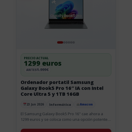
PRECIO ACTUAL
1299 euros
1.999€
ANTES
Ordenador portatil Samsung
Galaxy Book5 Pro 16″ IA con Intel
Core Ultra 5 y 1TB 16GB
Informática
23 Jun 2026
Amazon
Publicado el
El Samsung Galaxy Book5 Pro 16" cae ahora a
1299 euros y se coloca como una opción potente
para quien busca un portátil de 16 pulgadas...