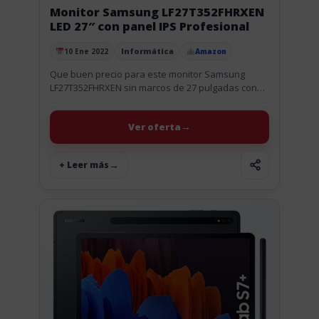
Monitor Samsung LF27T352FHRXEN
LED 27″ con panel IPS Profesional
Informática
10 Ene 2022
Amazon
Publicado el
Que buen precio para este monitor Samsung
LF27T352FHRXEN sin marcos de 27 pulgadas con
panel IPS y ángulo de visión de 178º para una
calidad de...
Ver oferta
+ Leer más