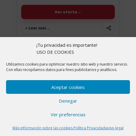
magnifica tablet de Samsung Galaxy Tab S7 FE...
Ver oferta
+ Leer más
¡Tu privacidad es importante!
USO DE COOKIES
Utilizamos cookies para optimizar nuestro sitio web y nuestro servicio.
Con ellas recopilamos datos para fines publicitarios y analíticos.
Aceptar cookies
Denegar
Ver preferencias
Más información sobre las cookies.
Política Privacidad
aviso-legal