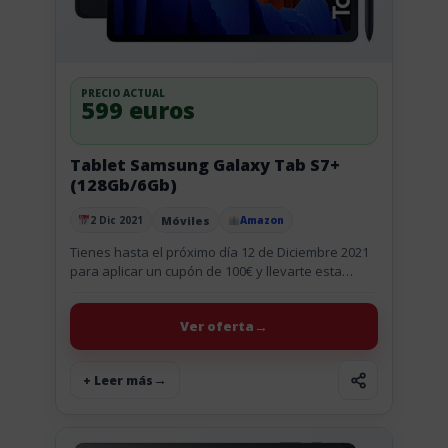
PRECIO ACTUAL
599 euros
Tablet Samsung Galaxy Tab S7+
(128Gb/6Gb)
Móviles
2 Dic 2021
Amazon
Publicado el
Tienes hasta el próximo día 12 de Diciembre 2021
para aplicar un cupón de 100€ y llevarte esta
magnifica tablet de Samsung Galaxy Tab S7+
(12,4",...
Ver oferta
+ Leer más