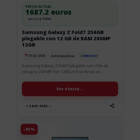
PRECIO ACTUAL
1687.2 euros
2.109€
ANTES
Samsung Galaxy Z Fold7 256GB
plegable con 12 GB de RAM 200MP
12GB
Informática
10 Jul 2026
Amazon
Publicado el
Samsung Galaxy Z Fold7 plegable con 20% de
rebaja y 200 MP Por 1.687,20 € te llevas el
Samsung Galaxy Z Fold7 de 256 GB en...
Ver oferta
+ Leer más
-35%