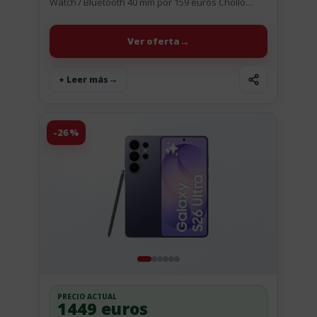
Watch7 Bluetooth 40 mm por 159 euros Chollo
actualizado (04 Ago): disponible de nuevo por 159
euros. Por 159 € te...
Ver oferta
+ Leer más
-26%
PRECIO ACTUAL
1449 euros