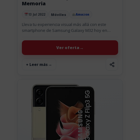
Memoria
Móviles
13 Jul 2022
Amazon
Publicado el
Lleva tu experiencia visual más allá con este
smartphone de Samsung Galaxy M32 hoy en
oferta. Con la pantalla Infinity-U de 6,4" del Galaxy
M32 ¡y...
Ver oferta
+ Leer más