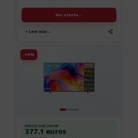
beige con correa se queda en 152 euros, con una
rebaja...
Ver oferta
+ Leer más
-10%
PRECIO CON CUPON
377.1 euros