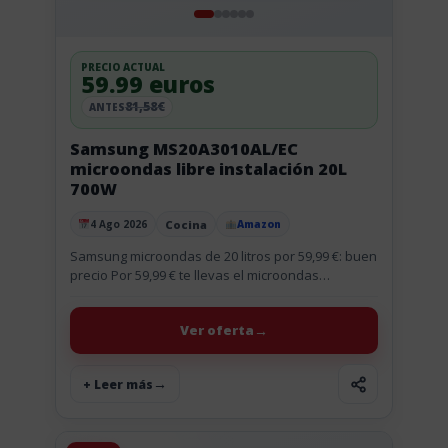
PRECIO ACTUAL
59.99 euros
81,58€
ANTES
Samsung MS20A3010AL/EC
microondas libre instalación 20L
700W
Cocina
4 Ago 2026
Amazon
Publicado el
Samsung microondas de 20 litros por 59,99 €: buen
precio Por 59,99 € te llevas el microondas
Samsung MS20A3010AL/EC de 20 litros y 700 W.
Ahora...
Ver oferta
+ Leer más