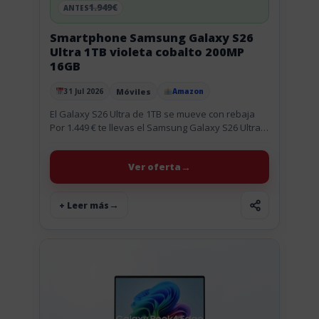
1.949€
ANTES
Smartphone Samsung Galaxy S26
Ultra 1TB violeta cobalto 200MP
16GB
Móviles
31 Jul 2026
Amazon
Publicado el
El Galaxy S26 Ultra de 1TB se mueve con rebaja
Por 1.449 € te llevas el Samsung Galaxy S26 Ultra
de 1TB en color violeta cobalto....
Ver oferta
+ Leer más