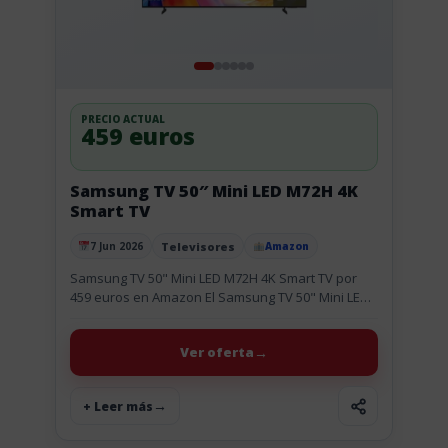
PRECIO ACTUAL
459 euros
Samsung TV 50″ Mini LED M72H 4K
Smart TV
Televisores
7 Jun 2026
Amazon
Publicado el
Samsung TV 50" Mini LED M72H 4K Smart TV por
459 euros en Amazon El Samsung TV 50" Mini LED
M72H 4K baja a 459 euros,...
Ver oferta
+ Leer más