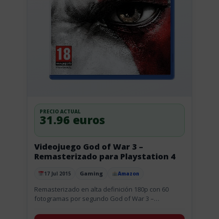
PRECIO ACTUAL
31.96 euros
Videojuego God of War 3 –
Remasterizado para Playstation 4
Gaming
17 Jul 2015
Amazon
Publicado el
Remasterizado en alta definición 180p con 60
fotogramas por segundo God of War 3 –
Remasterizado Perseguido por su macabro
pasado, el despiadado guerrero Kratos se...