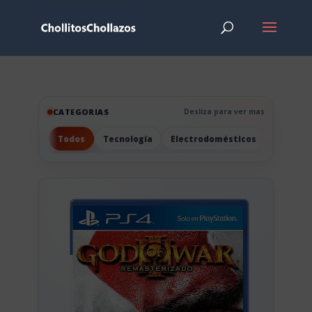
CATEGORIAS
Desliza para ver mas
Todos
Tecnología
Electrodomésticos
Hogar