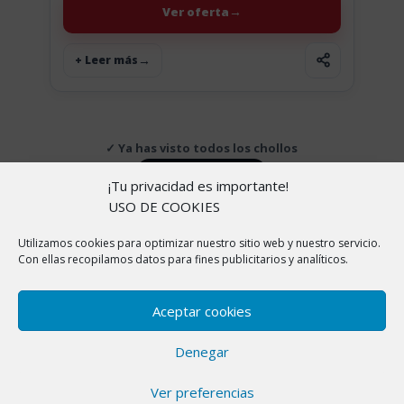
Ver oferta
+ Leer más
✓ Ya has visto todos los chollos
↑ Volver arriba
¡Tu privacidad es importante!
USO DE COOKIES
Utilizamos cookies para optimizar nuestro sitio web y nuestro servicio.
Copyright © 2026 |
Aviso Legal
|
Política de
Con ellas recopilamos datos para fines publicitarios y analíticos.
cookies
|
Política de Privacidad
|
Sobre nosotros
En ChollitosChollazos.com participamos en programas
Aceptar cookies
de afiliación de AliExpress, Amazon y otras
plataformas. Esto significa que si haces clic en algunos
Denegar
de nuestros enlaces y realizas una compra, nosotros
recibimos una pequeña comisión sin que a ti te cueste
Ver preferencias