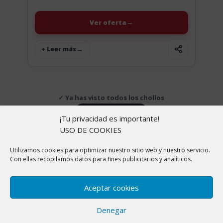
que buen chollo. Las Samsung Gear VR – Gafas...
Ver oferta
+ Leer más
✓ Ya has visto todos los chollos
↑ Volver arriba
¡Tu privacidad es importante!
USO DE COOKIES
Utilizamos cookies para optimizar nuestro sitio web y nuestro servicio.
Copyright © 2026 |
Aviso Legal
|
Política de
Con ellas recopilamos datos para fines publicitarios y analíticos.
cookies
|
Política de Privacidad
|
Sobre nosotros
En ChollitosChollazos.com participamos en programas
Aceptar cookies
de afiliación de AliExpress, Amazon y otras
plataformas. Esto significa que si haces clic en algunos
Denegar
de nuestros enlaces y realizas una compra, nosotros