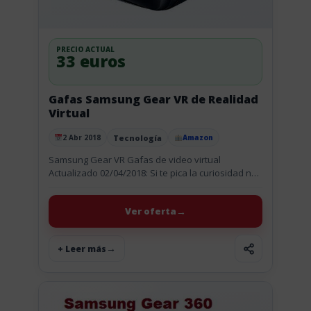
PRECIO ACTUAL
33 euros
Gafas Samsung Gear VR de Realidad
Virtual
Tecnología
2 Abr 2018
Amazon
Publicado el
Samsung Gear VR Gafas de video virtual
Actualizado 02/04/2018: Si te pica la curiosidad no
creo que baje más. Te traemos un chollo, las gafas
de...
Ver oferta
+ Leer más