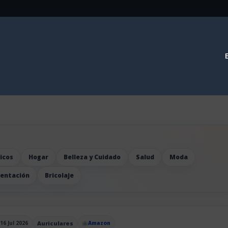
icos
Hogar
Belleza y Cuidado
Salud
Moda
mentación
Bricolaje
16 Jul 2026
Auriculares
Amazon
blicado el