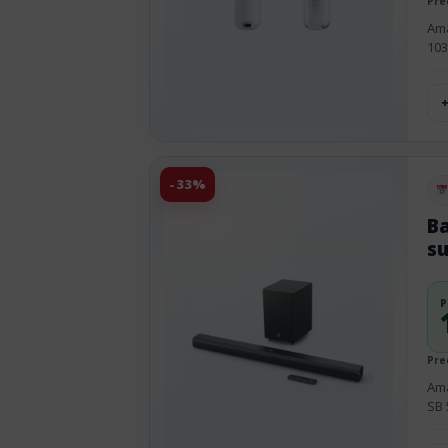
Pre
Ama
103
-33%
Pu
Ba
s
P
Pre
Ama
SB 