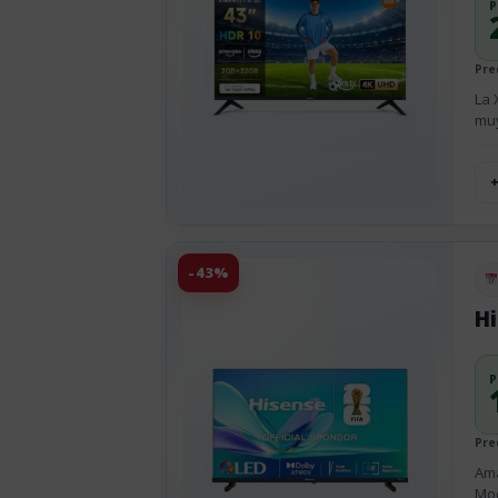
P
Pre
La 
muy
-43%
Pu
H
P
Pre
Ama
Mod