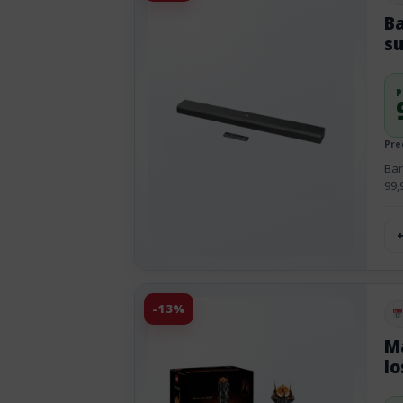
Ba
s
P
Prec
Bar
99,
-13%
Pu
Ma
lo