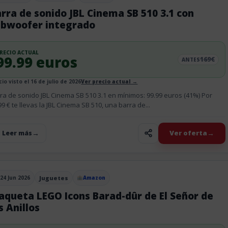
rra de sonido JBL Cinema SB 510 3.1 con
ubwoofer integrado
RECIO ACTUAL
99.99 euros
169€
ANTES
io visto el 16 de julio de 2026
Ver precio actual →
ra de sonido JBL Cinema SB 510 3.1 en mínimos: 99.99 euros (41%) Por
99 € te llevas la JBL Cinema SB 510, una barra de...
Ver oferta
+ Leer más
24 Jun 2026
Juguetes
Amazon
blicado el
queta LEGO Icons Barad-dûr de El Señor de
s Anillos