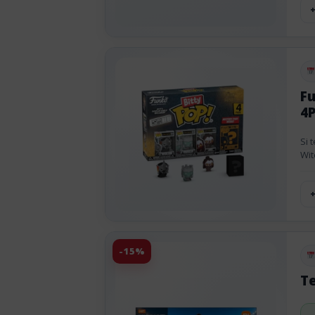
Pu
Fu
4
Si 
Wit
-15%
Pu
Te