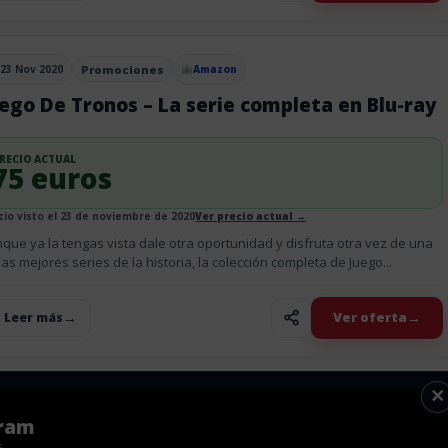
23 Nov 2020
Promociones
Amazon
blicado el
ego De Tronos – La serie completa en Blu-ray
RECIO ACTUAL
75 euros
cio visto el 23 de noviembre de 2020
Ver precio actual →
que ya la tengas vista dale otra oportunidad y disfruta otra vez de una
las mejores series de la historia, la colección completa de Juego...
Ver oferta
+ Leer más
×
gram
s