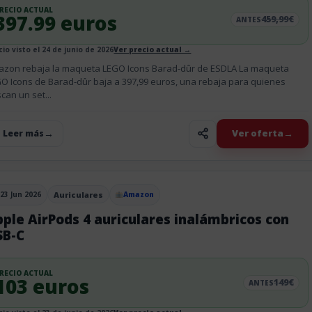
RECIO ACTUAL
397.99 euros
459,99€
ANTES
cio visto el 24 de junio de 2026
Ver precio actual →
zon rebaja la maqueta LEGO Icons Barad-dûr de ESDLA La maqueta
O Icons de Barad-dûr baja a 397,99 euros, una rebaja para quienes
can un set...
Ver oferta
+ Leer más
23 Jun 2026
Auriculares
Amazon
blicado el
ple AirPods 4 auriculares inalámbricos con
SB-C
RECIO ACTUAL
103 euros
149€
ANTES