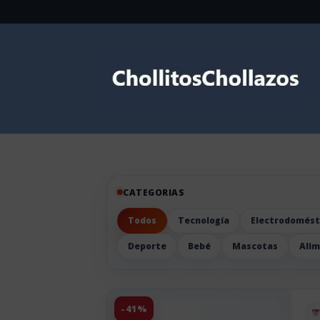
CATEGORIAS
Todos
Tecnología
Electrodomést
Deporte
Bebé
Mascotas
Ali
-41%
Pu