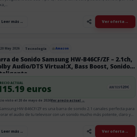
a,...
Ver oferta
+ Leer más
20 May 2026
Tecnología
Amazon
blicado el
arra de Sonido Samsung HW-B46CF/ZF – 2.1ch,
lby Audio/DTS Virtual:X, Bass Boost, Sonido
teligente
RECIO ACTUAL
115.19 euros
129€
ANTES
cio visto el 20 de mayo de 2026
Ver precio actual →
Samsung HW-B46CF/ZF es una barra de sonido 2.1 canales perfecta para
orar el audio de tu televisor con un sonido mucho más potente, claro y...
Ver oferta
+ Leer más