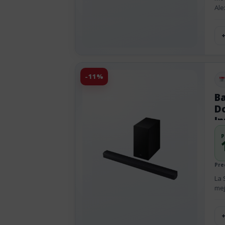
Alex
-11%
Pu
B
Do
In
P
Pre
La 
mej