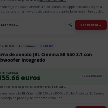
cio visto el 23 de junio de 2026
Ver precio actual →
zon deja los Apple AirPods 4 a 103 euros Los Apple AirPods 4 bajan a
 euros, una cifra muy atractiva para unos auriculares inalámbricos de...
Ver oferta
+ Leer más
16 Jun 2026
Auriculares
Amazon
blicado el
rra de sonido JBL Cinema SB 550 3.1 con
ubwoofer integrado
RECIO ACTUAL
155.66 euros
233,30€
ANTES
cio visto el 16 de junio de 2026
Ver precio actual →
zon rebaja la JBL Cinema SB 550 con 250 W y Dolby Audio La JBL Cinema
550 baja de precio y se presenta como una...