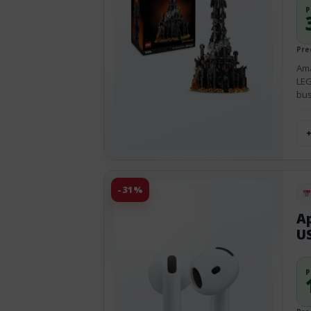
P
Pre
Ama
LEG
bus
-31%
Pu
Ap
U
P