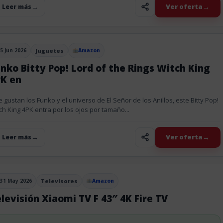
Ver oferta
+ Leer más
5 Jun 2026
Juguetes
Amazon
blicado el
nko Bitty Pop! Lord of the Rings Witch King
PK en
te gustan los Funko y el universo de El Señor de los Anillos, este Bitty Pop!
ch King 4PK entra por los ojos por tamaño...
Ver oferta
+ Leer más
31 May 2026
Televisores
Amazon
blicado el
levisión Xiaomi TV F 43″ 4K Fire TV