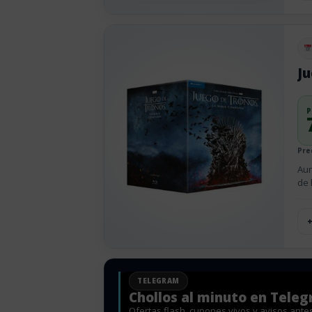
Pu
Ju
P
Pre
Aun
de 
TELEGRAM
Chollos al minuto en Tele
Ofertas flash, cupones vivos y avisos ante