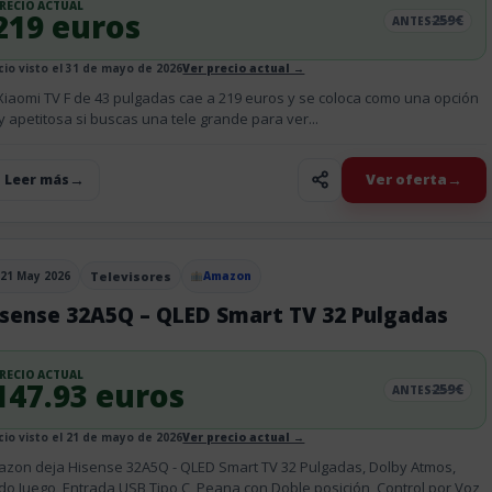
RECIO ACTUAL
219 euros
259€
ANTES
cio visto el 31 de mayo de 2026
Ver precio actual →
Xiaomi TV F de 43 pulgadas cae a 219 euros y se coloca como una opción
 apetitosa si buscas una tele grande para ver...
Ver oferta
+ Leer más
21 May 2026
Televisores
Amazon
blicado el
isense 32A5Q – QLED Smart TV 32 Pulgadas
RECIO ACTUAL
147.93 euros
259€
ANTES
cio visto el 21 de mayo de 2026
Ver precio actual →
zon deja Hisense 32A5Q - QLED Smart TV 32 Pulgadas, Dolby Atmos,
o Juego, Entrada USB Tipo C, Peana con Doble posición, Control por Voz