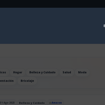
icos
Hogar
Belleza y Cuidado
Salud
Moda
mentación
Bricolaje
31 Ago 2023
Belleza y Cuidado
Amazon
blicado el