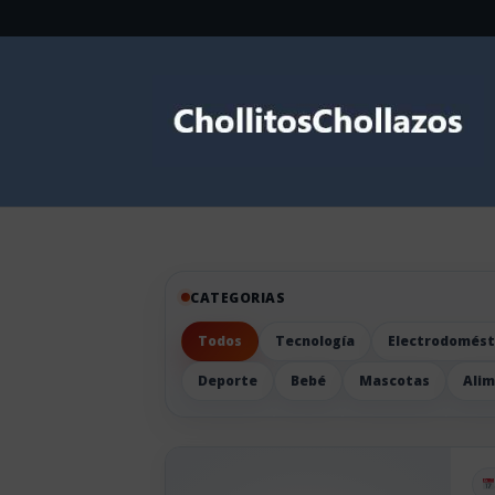
CATEGORIAS
Todos
Tecnología
Electrodomést
Deporte
Bebé
Mascotas
Ali
Pu