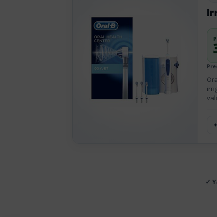
Ir
P
Pre
Ora
irr
val
✓ Y