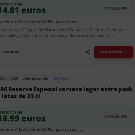
RECIO ACTUAL
14.81 euros
22,89€
ANTES
cio visto el 24 de junio de 2026
Ver precio actual →
zon rebaja El Águila Sin Filtrar pack 24 latas a 14,81 euros Si estabas
ando El Aguila Sin Filtrar Cerveza Lager Especial Pack Lata, 24 x...
Ver oferta
+ Leer más
22 Jun 2026
Alimentación
Amazon
blicado el
06 Reserva Especial cerveza lager extra pack
 latas de 33 cl
RECIO ACTUAL
16.99 euros
25,20€
ANTES
cio visto el 22 de junio de 2026
Ver precio actual →