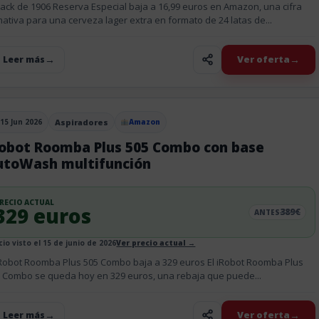
pack de 1906 Reserva Especial baja a 16,99 euros en Amazon, una cifra
mativa para una cerveza lager extra en formato de 24 latas de...
Ver oferta
+ Leer más
15 Jun 2026
Aspiradores
Amazon
blicado el
Robot Roomba Plus 505 Combo con base
utoWash multifunción
RECIO ACTUAL
329 euros
389€
ANTES
cio visto el 15 de junio de 2026
Ver precio actual →
iRobot Roomba Plus 505 Combo baja a 329 euros El iRobot Roomba Plus
 Combo se queda hoy en 329 euros, una rebaja que puede...
Ver oferta
+ Leer más