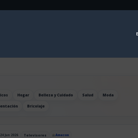
icos
Hogar
Belleza y Cuidado
Salud
Moda
mentación
Bricolaje
24 Jun 2026
Televisores
Amazon
blicado el