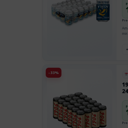
P
Pre
Ama
mir
-33%
Pu
19
24
P
Pre