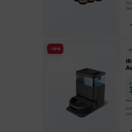
El 
lla
-15%
Pu
i
A
P
Pre
El 
505