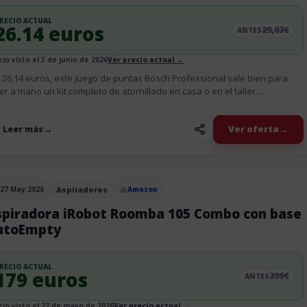
RECIO ACTUAL
26.14 euros
29,03€
ANTES
cio visto el 3 de junio de 2026
Ver precio actual →
 26,14 euros, este juego de puntas Bosch Professional sale bien para
er a mano un kit completo de atornillado en casa o en el taller....
Ver oferta
+ Leer más
27 May 2026
Aspiradores
Amazon
blicado el
spiradora iRobot Roomba 105 Combo con base
utoEmpty
RECIO ACTUAL
179 euros
399€
ANTES
cio visto el 27 de mayo de 2026
Ver precio actual →