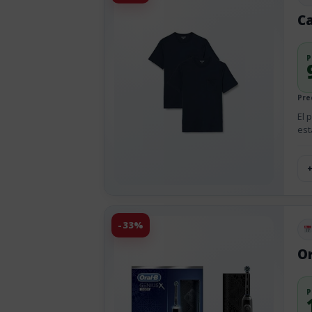
Pu
Ca
P
Pre
El 
est
-33%
Pu
Or
P