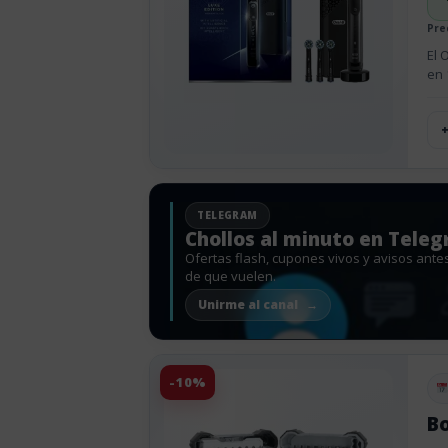
Pre
El 
en 
TELEGRAM
Chollos al minuto en Tele
Ofertas flash, cupones vivos y avisos ante
de que vuelen.
Unirme al canal
-10%
Pu
Bo