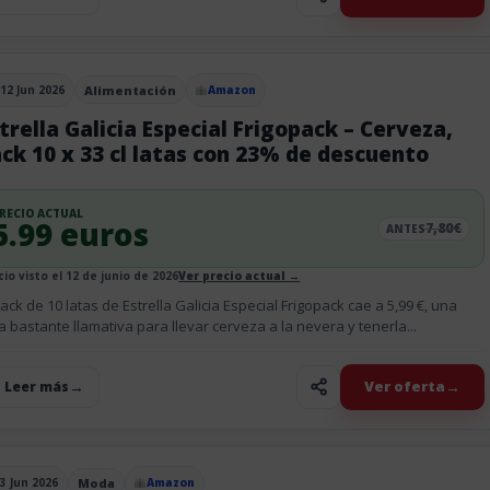
12 Jun 2026
Alimentación
Amazon
blicado el
trella Galicia Especial Frigopack – Cerveza,
ck 10 x 33 cl latas con 23% de descuento
RECIO ACTUAL
5.99 euros
7,80€
ANTES
cio visto el 12 de junio de 2026
Ver precio actual →
pack de 10 latas de Estrella Galicia Especial Frigopack cae a 5,99 €, una
ra bastante llamativa para llevar cerveza a la nevera y tenerla...
Ver oferta
+ Leer más
3 Jun 2026
Moda
Amazon