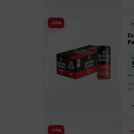
-23%
Pu
Es
Pa
P
Pre
El 
cif
-11%