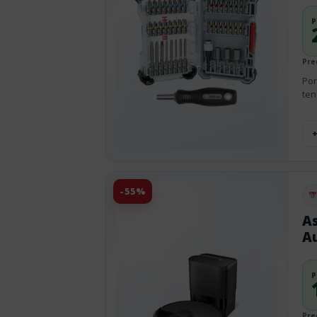
P
Pre
Por
ten
-55%
Pu
A
A
P
Pre