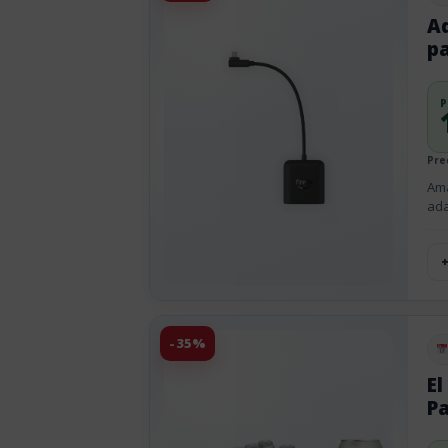
A
pa
P
Pre
Ama
ada
-35%
Pu
El
Pa