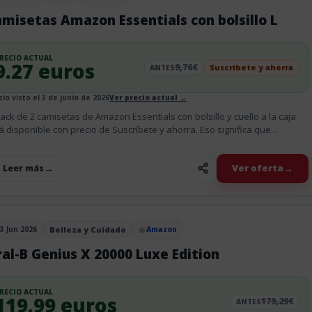
blicado el
misetas Amazon Essentials con bolsillo L
RECIO ACTUAL
9.27 euros
9,76€
Suscribete y ahorra
ANTES
cio visto el 3 de junio de 2026
Ver precio actual →
pack de 2 camisetas de Amazon Essentials con bolsillo y cuello a la caja
á disponible con precio de Suscríbete y ahorra. Eso significa que...
Ver oferta
+ Leer más
3 Jun 2026
Belleza y Cuidado
Amazon
blicado el
al-B Genius X 20000 Luxe Edition
RECIO ACTUAL
119.99 euros
179,29€
ANTES