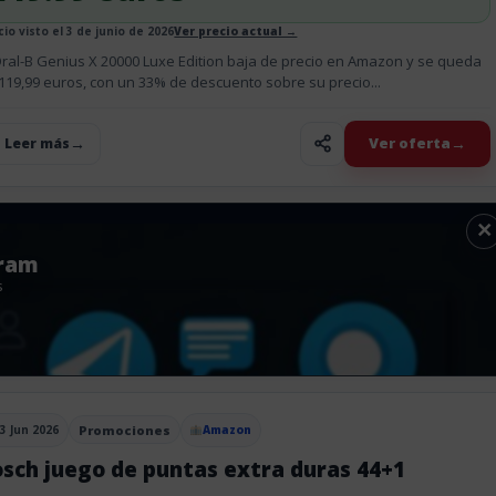
cio visto el 3 de junio de 2026
Ver precio actual →
Oral-B Genius X 20000 Luxe Edition baja de precio en Amazon y se queda
119,99 euros, con un 33% de descuento sobre su precio...
Ver oferta
+ Leer más
×
gram
s
3 Jun 2026
Promociones
Amazon
blicado el
sch juego de puntas extra duras 44+1