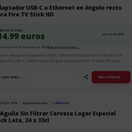
daptador USB-C a Ethernet en ángulo recto
ra Fire TV Stick HD
RECIO ACTUAL
14.99 euros
19,99€
ANTES
cio visto el 24 de junio de 2026
Ver precio actual →
zon rebaja el adaptador USB-C a Ethernet para Fire TV Stick HD Este
ptador USB-C a Ethernet en ángulo recto para Fire TV Stick HD baja...
Ver oferta
+ Leer más
24 Jun 2026
Alimentación
Amazon
blicado el
 Aguila Sin Filtrar Cerveza Lager Especial
ck Lata, 24 x 33cl