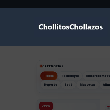
CATEGORIAS
Todos
Tecnología
Electrodomést
Deporte
Bebé
Mascotas
Ali
-25%
Pu